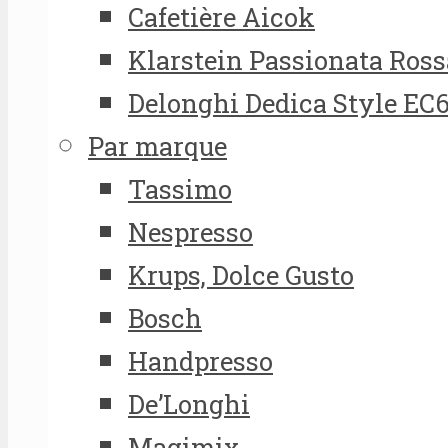
Cafetière Aicok
Klarstein Passionata Ross
Delonghi Dedica Style EC
Par marque
Tassimo
Nespresso
Krups, Dolce Gusto
Bosch
Handpresso
De’Longhi
Magimix