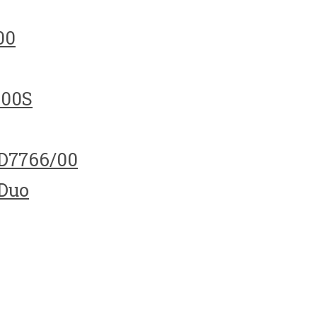
00
100S
HD7766/00
 Duo