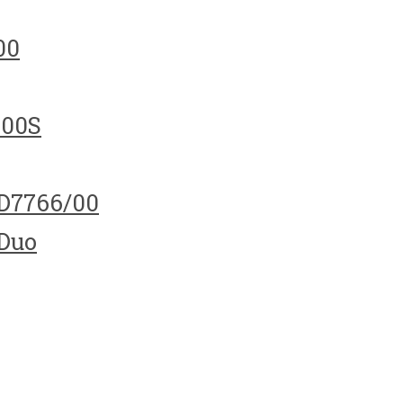
00
100S
HD7766/00
 Duo