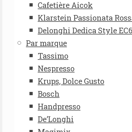
Cafetière Aicok
Klarstein Passionata Ross
Delonghi Dedica Style EC
Par marque
Tassimo
Nespresso
Krups, Dolce Gusto
Bosch
Handpresso
De’Longhi
Magimix