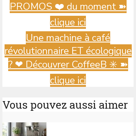
PROMOS ❤️ du moment ➽
clique ici
Une machine à café
révolutionnaire ET écologique
? ️❤ Découvrer CoffeeB ✳️ ➽
clique ici
Vous pouvez aussi aimer