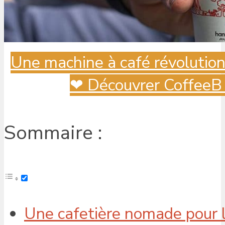
Une machine à café révolutionn
❤ Découvrer CoffeeB ✳
Sommaire :
Une cafetière nomade pour la