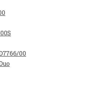
00
100S
HD7766/00
 Duo