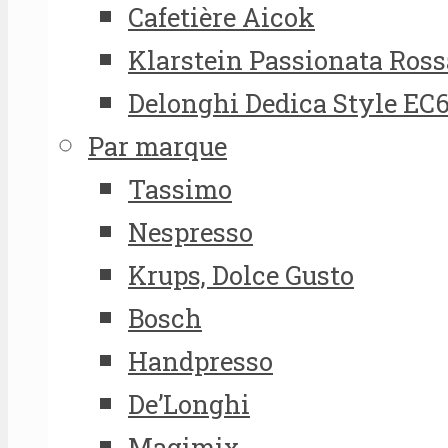
Cafetière Aicok
Klarstein Passionata Ross
Delonghi Dedica Style EC
Par marque
Tassimo
Nespresso
Krups, Dolce Gusto
Bosch
Handpresso
De’Longhi
Magimix