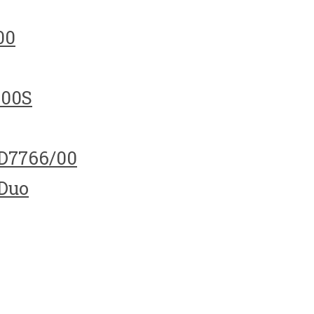
00
100S
HD7766/00
 Duo