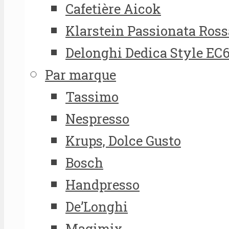
Cafetière Aicok
Klarstein Passionata Ross
Delonghi Dedica Style EC
Par marque
Tassimo
Nespresso
Krups, Dolce Gusto
Bosch
Handpresso
De’Longhi
Magimix