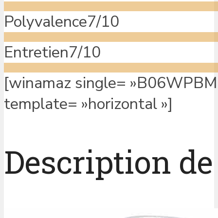
Polyvalence
7/10
Entretien
7/10
[winamaz single= »B06WPBM5
template= »horizontal »]
Description de