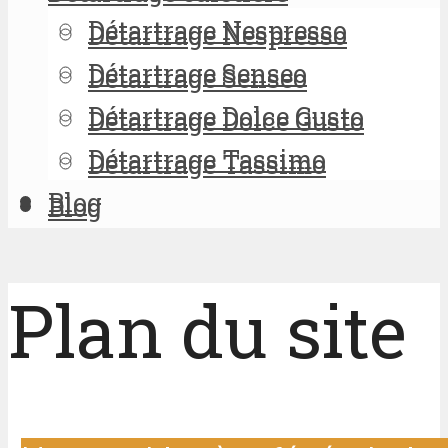
Détartrage Nespresso
Détartrage Nespresso
Détartrage Senseo
Détartrage Senseo
Détartrage Dolce Gusto
Détartrage Dolce Gusto
Détartrage Tassimo
Détartrage Tassimo
Blog
Blog
Plan du site