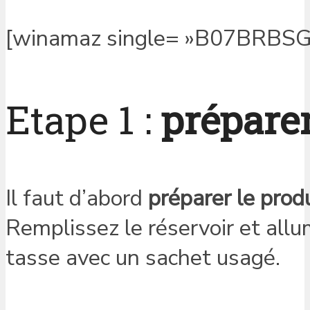
[winamaz single= »B07BRBSG6Z
Etape 1 :
préparer
Il faut d’abord
préparer le p
rod
Remplissez le réservoir et allu
tasse avec un sachet usagé.