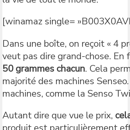
[winamaz single= »B003X0AVP8
Dans une boîte, on reçoit « 4 p
veut pas dire grand-chose. En f
50 grammes chacun
. Cela perm
majorité des machines Senseo. 
machines, comme la Senso Twist
Autant dire que vue le prix,
cel
produit est particulièrement eff