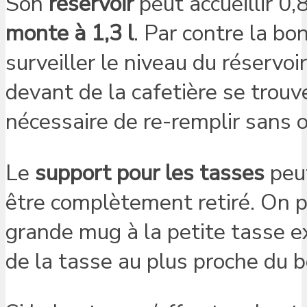
Son
réservoir
peut accueillir 0,
monte à 1,3 l
. Par contre la bo
surveiller le niveau du réservoir
devant de la cafetière se trouve
nécessaire de re-remplir sans o
Le
support pour les tasses
peut
être complètement retiré. On pe
grande mug à la petite tasse ex
de la tasse au plus proche du b