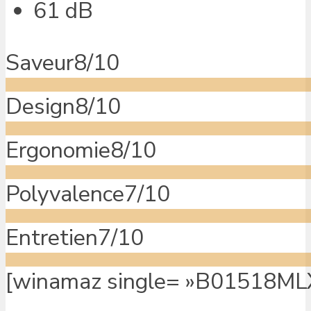
61 dB
Saveur
8/10
Design
8/10
Ergonomie
8/10
Polyvalence
7/10
Entretien
7/10
[winamaz single= »B01518MLXE