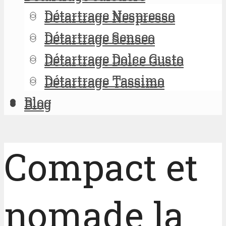
Détartrage Nespresso
Détartrage Nespresso
Détartrage Senseo
Détartrage Senseo
Détartrage Dolce Gusto
Détartrage Dolce Gusto
Détartrage Tassimo
Détartrage Tassimo
Blog
Blog
Compact et
nomade la