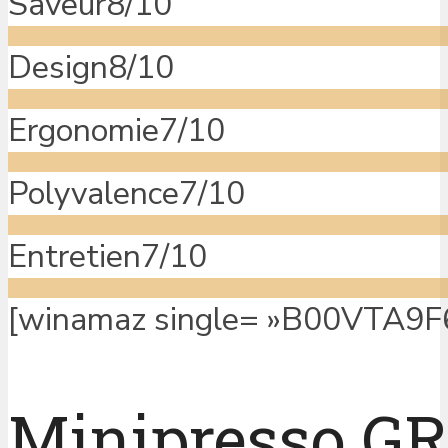
Saveur
8/10
Design
8/10
Ergonomie
7/10
Polyvalence
7/10
Entretien
7/10
[winamaz single= »B00VTA9F6U
Minipresso GR,