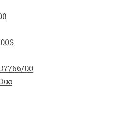
00
100S
HD7766/00
 Duo