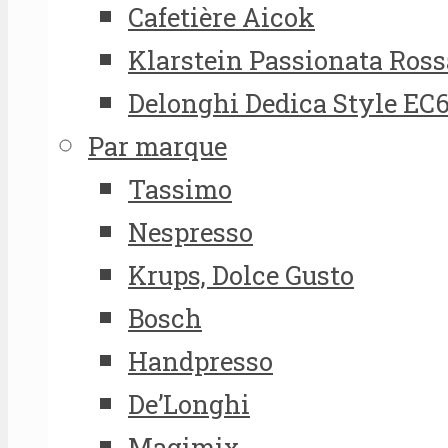
Cafetière Aicok
Klarstein Passionata Ross
Delonghi Dedica Style EC
Par marque
Tassimo
Nespresso
Krups, Dolce Gusto
Bosch
Handpresso
De’Longhi
Magimix