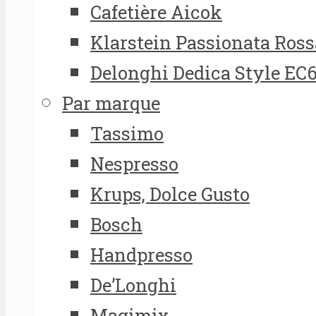
Cafetière Aicok
Klarstein Passionata Ross
Delonghi Dedica Style EC
Par marque
Tassimo
Nespresso
Krups, Dolce Gusto
Bosch
Handpresso
De’Longhi
Magimix