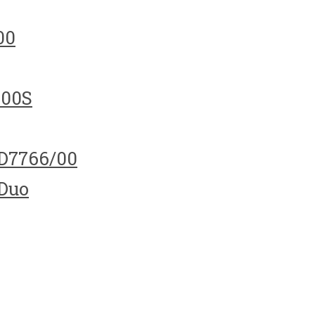
00
100S
HD7766/00
 Duo