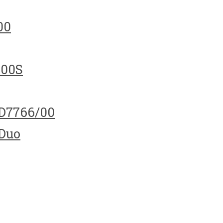
00
100S
HD7766/00
 Duo