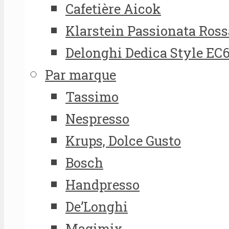
Cafetière Aicok
Klarstein Passionata Ross
Delonghi Dedica Style EC
Par marque
Tassimo
Nespresso
Krups, Dolce Gusto
Bosch
Handpresso
De’Longhi
Magimix