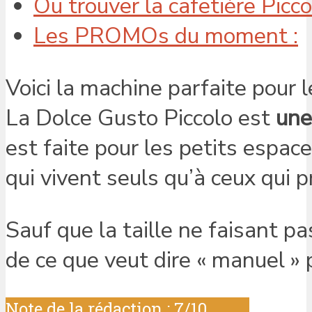
Ou trouver la cafetière Picco
Les PROMOs du moment :
Voici la machine parfaite pour 
La Dolce Gusto Piccolo est
une
est faite pour les petits espac
qui vivent seuls qu’à ceux qui p
Sauf que la taille ne faisant pas
de ce que veut dire « manuel »
Note de la rédaction : 7/10