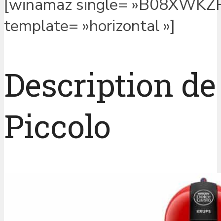
[winamaz single= »B08XWKZF
template= »horizontal »]
Description de
Piccolo