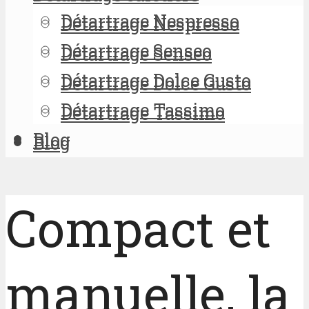
Détartrage Nespresso
Détartrage Nespresso
Détartrage Senseo
Détartrage Senseo
Détartrage Dolce Gusto
Détartrage Dolce Gusto
Détartrage Tassimo
Détartrage Tassimo
Blog
Blog
Compact et
manuelle, la