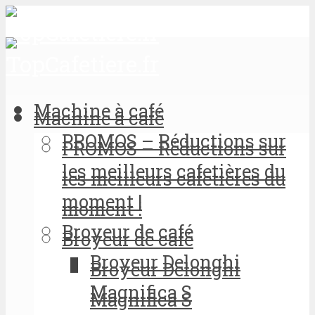
Machine à café
Machine à café
PROMOS – Réductions sur
PROMOS – Réductions sur
les meilleurs cafetières du
les meilleurs cafetières du
moment !
moment !
Broyeur de café
Broyeur de café
Broyeur Delonghi
Broyeur Delonghi
Magnifica S
Magnifica S