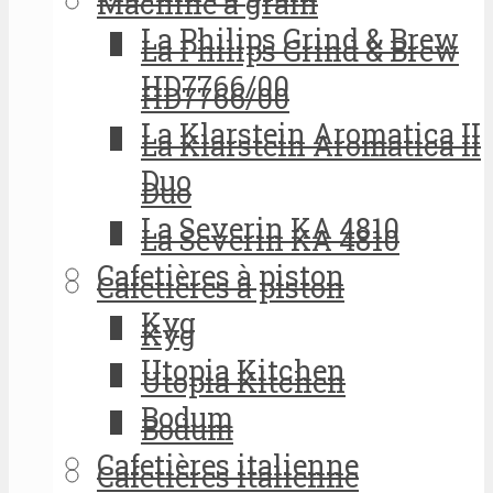
Machine à grain
La Philips Grind & Brew
La Philips Grind & Brew
HD7766/00
HD7766/00
La Klarstein Aromatica II
La Klarstein Aromatica II
Duo
Duo
La Severin KA 4810
La Severin KA 4810
Cafetières à piston
Cafetières à piston
Kyg
Kyg
Utopia Kitchen
Utopia Kitchen
Bodum
Bodum
Cafetières italienne
Cafetières italienne