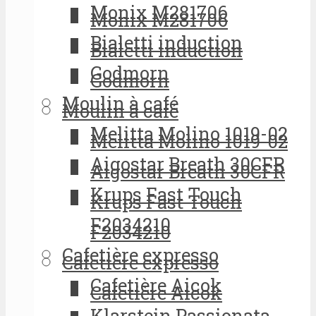
Monix M281706
Monix M281706
Bialetti induction
Bialetti induction
Godmorn
Godmorn
Moulin à café
Moulin à café
Melitta Molino 1019-02
Melitta Molino 1019-02
Aigostar Breath 30CFR
Aigostar Breath 30CFR
Krups Fast Touch
Krups Fast Touch
F2034210
F2034210
Cafetière expresso
Cafetière expresso
Cafetière Aicok
Cafetière Aicok
Klarstein Passionata