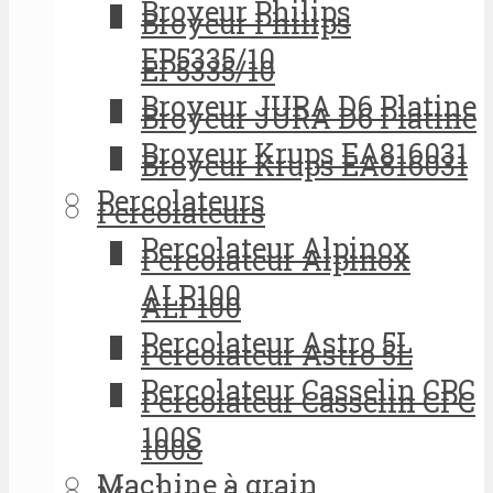
Broyeur Philips
Broyeur Philips
EP5335/10
EP5335/10
Broyeur JURA D6 Platine
Broyeur JURA D6 Platine
Broyeur Krups EA816031
Broyeur Krups EA816031
Percolateurs
Percolateurs
Percolateur Alpinox
Percolateur Alpinox
ALP100
ALP100
Percolateur Astro 5L
Percolateur Astro 5L
Percolateur Casselin CPC
Percolateur Casselin CPC
100S
100S
Machine à grain