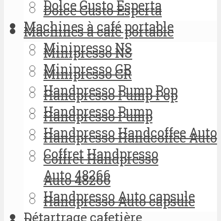
Dolce Gusto Esperta
Dolce Gusto Esperta
Machines à café portable
Machines à café portable
Minipresso NS
Minipresso NS
Minipresso GR
Minipresso GR
Handpresso Pump Pop
Handpresso Pump Pop
Handpresso Pump
Handpresso Pump
Handpresso Handcoffee Auto
Handpresso Handcoffee Auto
Coffret Handpresso
Coffret Handpresso
Auto 48266
Auto 48266
Handpresso Auto capsule
Handpresso Auto capsule
Détartrage cafetière