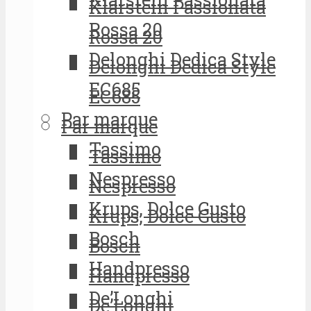
Klarstein Passionata
Rossa 20
Rossa 20
Delonghi Dedica Style
Delonghi Dedica Style
EC685
EC685
Par marque
Par marque
Tassimo
Tassimo
Nespresso
Nespresso
Krups, Dolce Gusto
Krups, Dolce Gusto
Bosch
Bosch
Handpresso
Handpresso
De’Longhi
De’Longhi