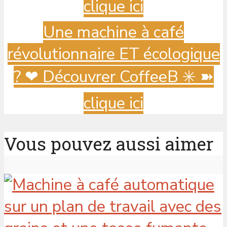
clique ici
Une machine à café
révolutionnaire ET écologique
? ️❤ Découvrer CoffeeB ✳️ ➽
clique ici
Vous pouvez aussi aimer