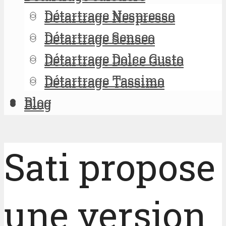
Détartrage Nespresso
Détartrage Nespresso
Détartrage Senseo
Détartrage Senseo
Détartrage Dolce Gusto
Détartrage Dolce Gusto
Détartrage Tassimo
Détartrage Tassimo
Blog
Blog
Sati propose
une version