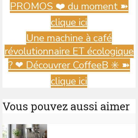
PROMOS ❤️ du moment ➽
clique ici
Une machine à café
révolutionnaire ET écologique
? ️❤ Découvrer CoffeeB ✳️ ➽
clique ici
Vous pouvez aussi aimer