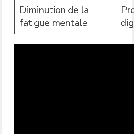
Diminution de la
Pr
fatigue mentale
dig