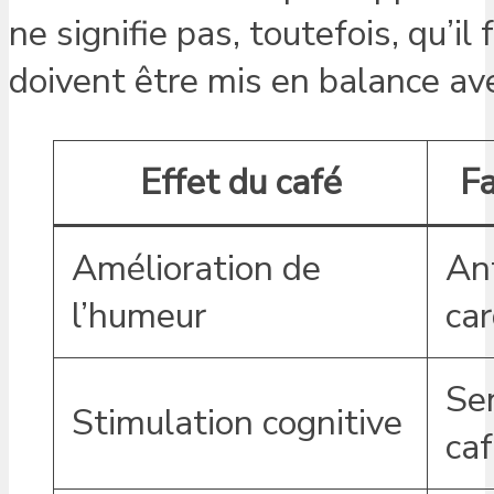
ne signifie pas, toutefois, qu’il 
doivent être mis en balance av
Effet du café
Fa
Amélioration de
An
l’humeur
car
Sen
Stimulation cognitive
caf