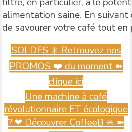
filtre, en particulier, a le pote
alimentation saine. En suivant 
de savourer votre café tout en 
SOLDES ✳️ Retrouvez nos
PROMOS ❤️ du moment ➽
clique ici
Une machine à café
révolutionnaire ET écologique
? ️❤ Découvrer CoffeeB ✳️ ➽