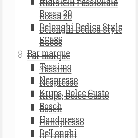
Klarstein Passionata
Rossa 20
Rossa 20
Delonghi Dedica Style
Delonghi Dedica Style
EC685
EC685
Par marque
Par marque
Tassimo
Tassimo
Nespresso
Nespresso
Krups, Dolce Gusto
Krups, Dolce Gusto
Bosch
Bosch
Handpresso
Handpresso
De’Longhi
De’Longhi