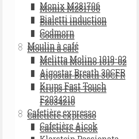
Monix M281706
Monix M281706
Bialetti induction
Bialetti induction
Godmorn
Godmorn
Moulin à café
Moulin à café
Melitta Molino 1019-02
Melitta Molino 1019-02
Aigostar Breath 30CFR
Aigostar Breath 30CFR
Krups Fast Touch
Krups Fast Touch
F2034210
F2034210
Cafetière expresso
Cafetière expresso
Cafetière Aicok
Cafetière Aicok
Klarstein Passionata