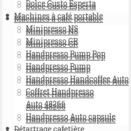
Dolce Gusto Esperta
Dolce Gusto Esperta
Machines à café portable
Machines à café portable
Minipresso NS
Minipresso NS
Minipresso GR
Minipresso GR
Handpresso Pump Pop
Handpresso Pump Pop
Handpresso Pump
Handpresso Pump
Handpresso Handcoffee Auto
Handpresso Handcoffee Auto
Coffret Handpresso
Coffret Handpresso
Auto 48266
Auto 48266
Handpresso Auto capsule
Handpresso Auto capsule
Détartrage cafetière