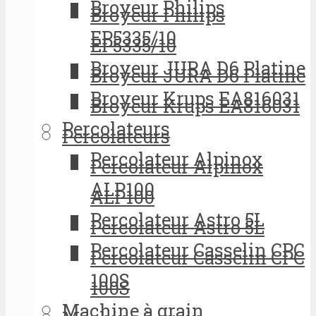
Broyeur Philips
Broyeur Philips
EP5335/10
EP5335/10
Broyeur JURA D6 Platine
Broyeur JURA D6 Platine
Broyeur Krups EA816031
Broyeur Krups EA816031
Percolateurs
Percolateurs
Percolateur Alpinox
Percolateur Alpinox
ALP100
ALP100
Percolateur Astro 5L
Percolateur Astro 5L
Percolateur Casselin CPC
Percolateur Casselin CPC
100S
100S
Machine à grain