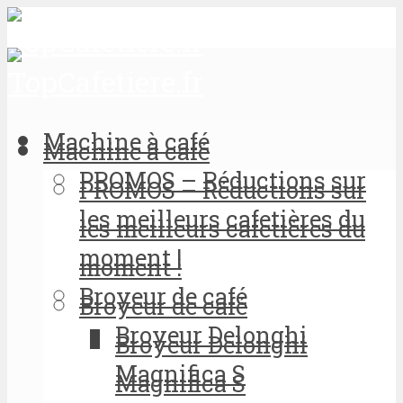
Machine à café
Machine à café
PROMOS – Réductions sur
PROMOS – Réductions sur
les meilleurs cafetières du
les meilleurs cafetières du
moment !
moment !
Broyeur de café
Broyeur de café
Broyeur Delonghi
Broyeur Delonghi
Magnifica S
Magnifica S