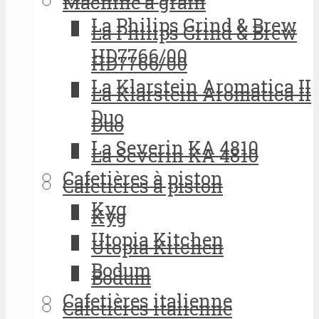
Machine à grain
La Philips Grind & Brew
La Philips Grind & Brew
HD7766/00
HD7766/00
La Klarstein Aromatica II
La Klarstein Aromatica II
Duo
Duo
La Severin KA 4810
La Severin KA 4810
Cafetières à piston
Cafetières à piston
Kyg
Kyg
Utopia Kitchen
Utopia Kitchen
Bodum
Bodum
Cafetières italienne
Cafetières italienne