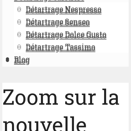
Détartrage Nespresso
Détartrage Nespresso
Détartrage Senseo
Détartrage Senseo
Détartrage Dolce Gusto
Détartrage Dolce Gusto
Détartrage Tassimo
Détartrage Tassimo
Blog
Blog
Zoom sur la
nouvelle