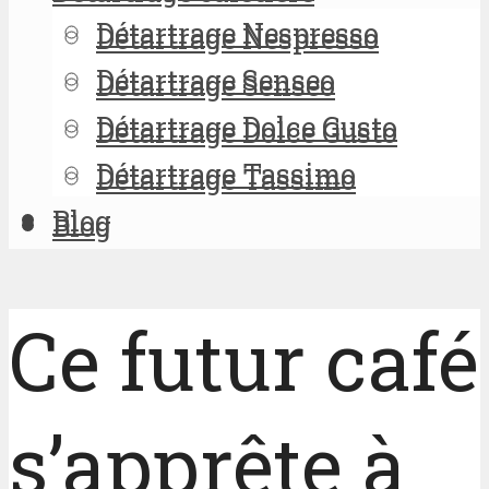
Détartrage Nespresso
Détartrage Nespresso
Détartrage Senseo
Détartrage Senseo
Détartrage Dolce Gusto
Détartrage Dolce Gusto
Détartrage Tassimo
Détartrage Tassimo
Blog
Blog
Ce futur café
s’apprête à