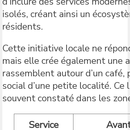
d’inclure des services moderne
isolés, créant ainsi un écosyst
résidents.
Cette initiative locale ne répo
mais elle crée également une 
rassemblent autour d’un café, p
social d’une petite localité. Ce 
souvent constaté dans les zone
Service
Avan