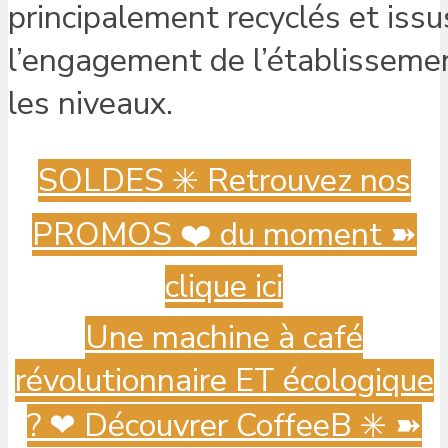
principalement recyclés et issus
l’engagement de l’établisseme
les niveaux.
SOLDES ✳️ Retrouvez nos
PROMOS ❤️ du moment ➽
clique ici
Une machine à café
révolutionnaire ET écologique
? ️❤ Découvrer CoffeeB ✳️ ➽