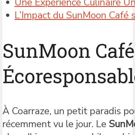
Une Expérience Culinaire U
L’Impact du SunMoon Café 
SunMoon Café 
Écoresponsabl
À Coarraze, un petit paradis po
récemment vu le jour. Le
SunMo