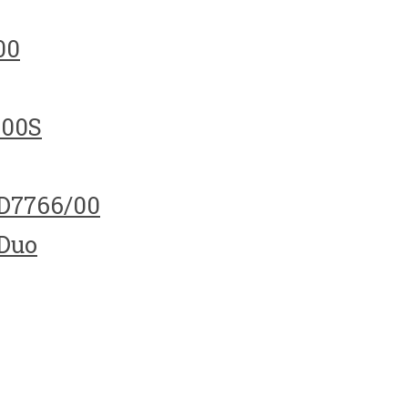
00
100S
HD7766/00
 Duo