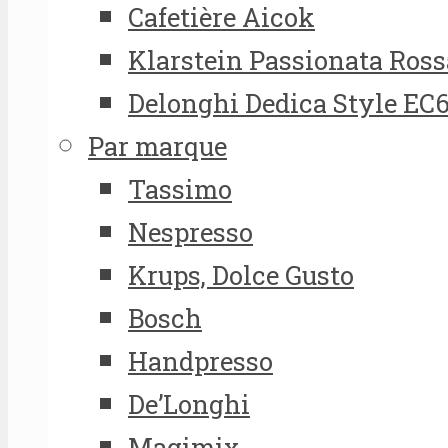
Cafetière Aicok
Klarstein Passionata Ross
Delonghi Dedica Style EC
Par marque
Tassimo
Nespresso
Krups, Dolce Gusto
Bosch
Handpresso
De’Longhi
Magimix