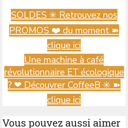
SOLDES ✳️ Retrouvez nos
PROMOS ❤️ du moment ➽
clique ici
Une machine à café
révolutionnaire ET écologique
? ️❤ Découvrer CoffeeB ✳️ ➽
clique ici
Vous pouvez aussi aimer