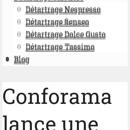
Détartrage Nespresso
Détartrage Nespresso
Détartrage Senseo
Détartrage Senseo
Détartrage Dolce Gusto
Détartrage Dolce Gusto
Détartrage Tassimo
Détartrage Tassimo
Blog
Blog
Conforama
lance une