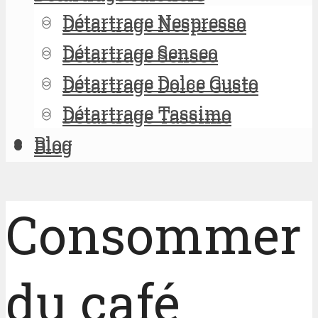
Détartrage Nespresso
Détartrage Nespresso
Détartrage Senseo
Détartrage Senseo
Détartrage Dolce Gusto
Détartrage Dolce Gusto
Détartrage Tassimo
Détartrage Tassimo
Blog
Blog
Consommer
du café