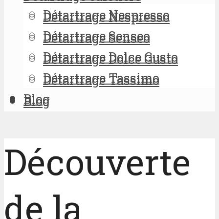
Détartrage Nespresso
Détartrage Nespresso
Détartrage Senseo
Détartrage Senseo
Détartrage Dolce Gusto
Détartrage Dolce Gusto
Détartrage Tassimo
Détartrage Tassimo
Blog
Blog
Découverte
de la