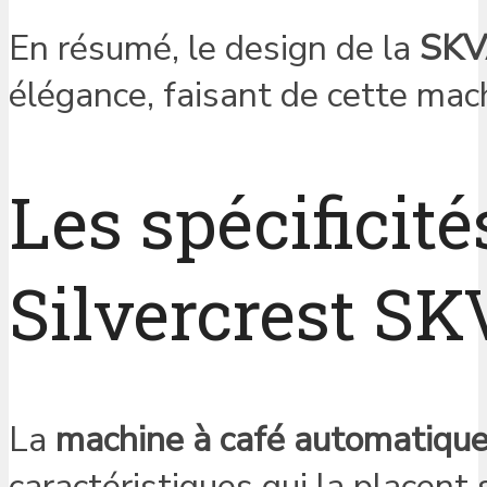
En résumé, le design de la
SKV
élégance, faisant de cette mach
Les spécificité
Silvercrest SK
La
machine à café automatiqu
caractéristiques qui la placen