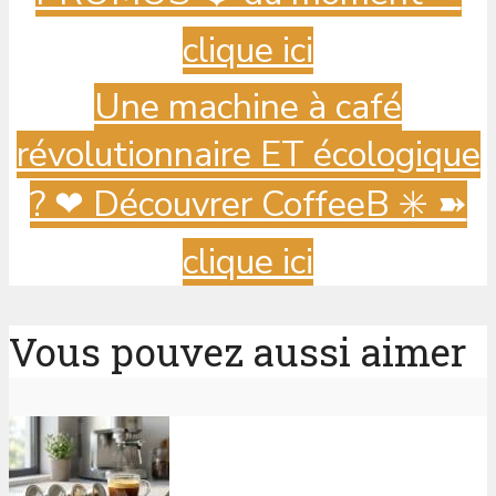
clique ici
Une machine à café
révolutionnaire ET écologique
? ️❤ Découvrer CoffeeB ✳️ ➽
clique ici
Vous pouvez aussi aimer