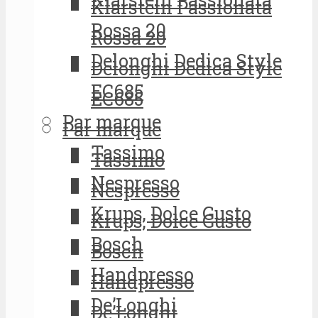
Klarstein Passionata
Rossa 20
Rossa 20
Delonghi Dedica Style
Delonghi Dedica Style
EC685
EC685
Par marque
Par marque
Tassimo
Tassimo
Nespresso
Nespresso
Krups, Dolce Gusto
Krups, Dolce Gusto
Bosch
Bosch
Handpresso
Handpresso
De’Longhi
De’Longhi