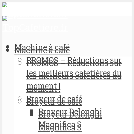
Machine à café
Machine à café
PROMOS – Réductions sur
PROMOS – Réductions sur
les meilleurs cafetières du
les meilleurs cafetières du
moment !
moment !
Broyeur de café
Broyeur de café
Broyeur Delonghi
Broyeur Delonghi
Magnifica S
Magnifica S