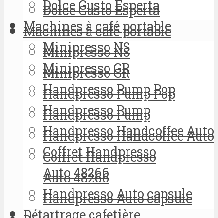
Dolce Gusto Esperta
Dolce Gusto Esperta
Machines à café portable
Machines à café portable
Minipresso NS
Minipresso NS
Minipresso GR
Minipresso GR
Handpresso Pump Pop
Handpresso Pump Pop
Handpresso Pump
Handpresso Pump
Handpresso Handcoffee Auto
Handpresso Handcoffee Auto
Coffret Handpresso
Coffret Handpresso
Auto 48266
Auto 48266
Handpresso Auto capsule
Handpresso Auto capsule
Détartrage cafetière