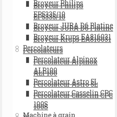
Broyeur Philips
Broyeur Philips
EP5335/10
EP5335/10
Broyeur JURA D6 Platine
Broyeur JURA D6 Platine
Broyeur Krups EA816031
Broyeur Krups EA816031
Percolateurs
Percolateurs
Percolateur Alpinox
Percolateur Alpinox
ALP100
ALP100
Percolateur Astro 5L
Percolateur Astro 5L
Percolateur Casselin CPC
Percolateur Casselin CPC
100S
100S
Machine à grain