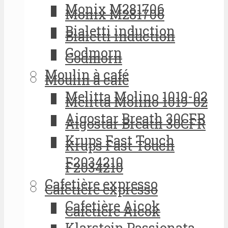
Monix M281706
Monix M281706
Bialetti induction
Bialetti induction
Godmorn
Godmorn
Moulin à café
Moulin à café
Melitta Molino 1019-02
Melitta Molino 1019-02
Aigostar Breath 30CFR
Aigostar Breath 30CFR
Krups Fast Touch
Krups Fast Touch
F2034210
F2034210
Cafetière expresso
Cafetière expresso
Cafetière Aicok
Cafetière Aicok
Klarstein Passionata