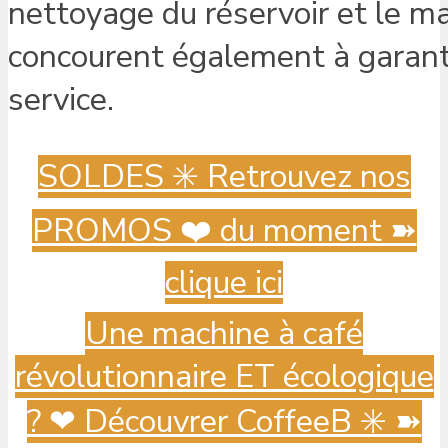
nettoyage du réservoir et le m
concourent également à garanti
service.
SOLDES ✳️ Retrouvez nos
PROMOS ❤️ du moment ➽
clique ici
Une machine à café
révolutionnaire ET écologique
? ️❤ Découvrer CoffeeB ✳️ ➽