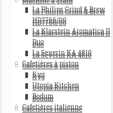
Machine à grain
La Philips Grind & Brew
La Philips Grind & Brew
HD7766/00
HD7766/00
La Klarstein Aromatica II
La Klarstein Aromatica II
Duo
Duo
La Severin KA 4810
La Severin KA 4810
Cafetières à piston
Cafetières à piston
Kyg
Kyg
Utopia Kitchen
Utopia Kitchen
Bodum
Bodum
Cafetières italienne
Cafetières italienne