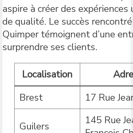
aspire à créer des expériences
de qualité. Le succès rencontré
Quimper témoignent d’une entre
surprendre ses clients.
Localisation
Adr
Brest
17 Rue Jea
145 Rue Je
Guilers
François C