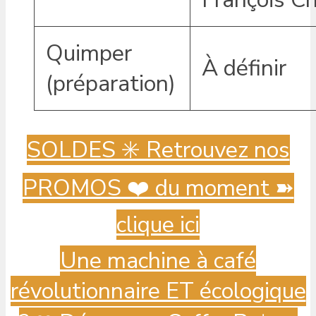
Quimper
À définir
(préparation)
SOLDES ✳️ Retrouvez nos
PROMOS ❤️ du moment ➽
clique ici
Une machine à café
révolutionnaire ET écologique