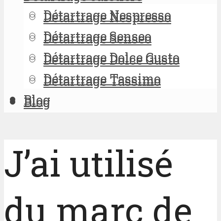
Détartrage Nespresso
Détartrage Nespresso
Détartrage Senseo
Détartrage Senseo
Détartrage Dolce Gusto
Détartrage Dolce Gusto
Détartrage Tassimo
Détartrage Tassimo
Blog
Blog
J’ai utilisé
du marc de