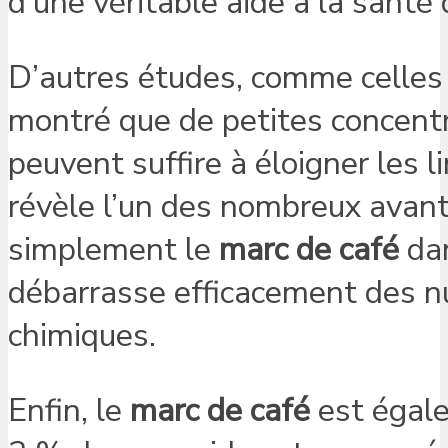
d’une véritable aide à la santé 
D’autres études, comme celles
montré que de petites concent
peuvent suffire à éloigner les 
révèle l’un des nombreux avan
simplement le
marc de café
dan
débarrasse efficacement des nui
chimiques.
Enfin, le
marc de café
est égale