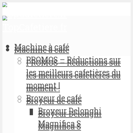
Machine à café
Machine à café
PROMOS – Réductions sur
PROMOS – Réductions sur
les meilleurs cafetières du
les meilleurs cafetières du
moment !
moment !
Broyeur de café
Broyeur de café
Broyeur Delonghi
Broyeur Delonghi
Magnifica S
Magnifica S