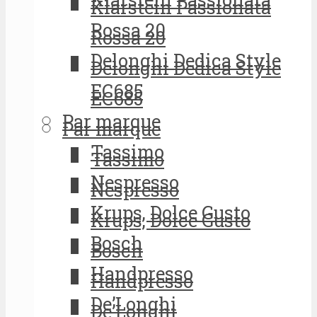
Klarstein Passionata
Rossa 20
Rossa 20
Delonghi Dedica Style
Delonghi Dedica Style
EC685
EC685
Par marque
Par marque
Tassimo
Tassimo
Nespresso
Nespresso
Krups, Dolce Gusto
Krups, Dolce Gusto
Bosch
Bosch
Handpresso
Handpresso
De’Longhi
De’Longhi