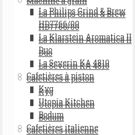
Machine à grain
La Philips Grind & Brew
La Philips Grind & Brew
HD7766/00
HD7766/00
La Klarstein Aromatica II
La Klarstein Aromatica II
Duo
Duo
La Severin KA 4810
La Severin KA 4810
Cafetières à piston
Cafetières à piston
Kyg
Kyg
Utopia Kitchen
Utopia Kitchen
Bodum
Bodum
Cafetières italienne
Cafetières italienne