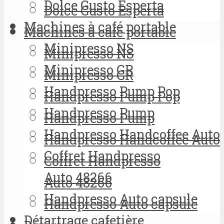
Dolce Gusto Esperta
Dolce Gusto Esperta
Machines à café portable
Machines à café portable
Minipresso NS
Minipresso NS
Minipresso GR
Minipresso GR
Handpresso Pump Pop
Handpresso Pump Pop
Handpresso Pump
Handpresso Pump
Handpresso Handcoffee Auto
Handpresso Handcoffee Auto
Coffret Handpresso
Coffret Handpresso
Auto 48266
Auto 48266
Handpresso Auto capsule
Handpresso Auto capsule
Détartrage cafetière