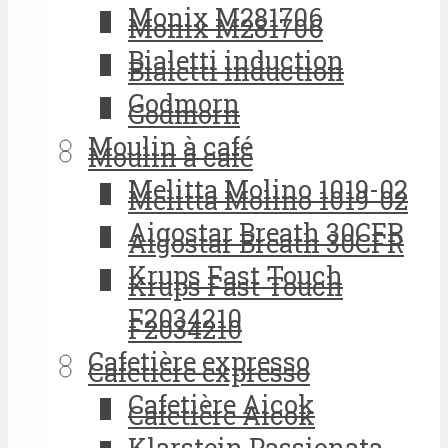
Monix M281706
Monix M281706
Bialetti induction
Bialetti induction
Godmorn
Godmorn
Moulin à café
Moulin à café
Melitta Molino 1019-02
Melitta Molino 1019-02
Aigostar Breath 30CFR
Aigostar Breath 30CFR
Krups Fast Touch
Krups Fast Touch
F2034210
F2034210
Cafetière expresso
Cafetière expresso
Cafetière Aicok
Cafetière Aicok
Klarstein Passionata