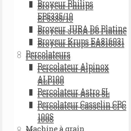
Broyeur Philips
Broyeur Philips
EP5335/10
EP5335/10
Broyeur JURA D6 Platine
Broyeur JURA D6 Platine
Broyeur Krups EA816031
Broyeur Krups EA816031
Percolateurs
Percolateurs
Percolateur Alpinox
Percolateur Alpinox
ALP100
ALP100
Percolateur Astro 5L
Percolateur Astro 5L
Percolateur Casselin CPC
Percolateur Casselin CPC
100S
100S
Machine à grain