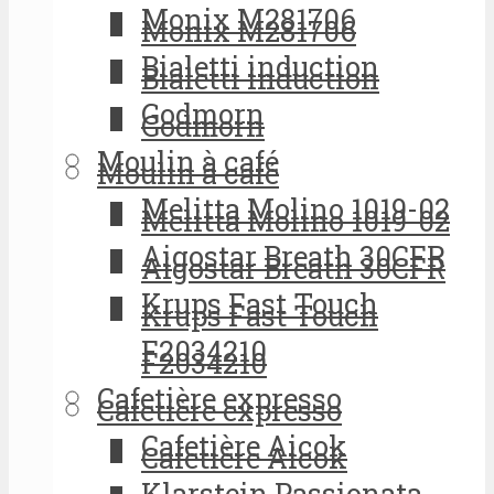
Monix M281706
Monix M281706
Bialetti induction
Bialetti induction
Godmorn
Godmorn
Moulin à café
Moulin à café
Melitta Molino 1019-02
Melitta Molino 1019-02
Aigostar Breath 30CFR
Aigostar Breath 30CFR
Krups Fast Touch
Krups Fast Touch
F2034210
F2034210
Cafetière expresso
Cafetière expresso
Cafetière Aicok
Cafetière Aicok
Klarstein Passionata