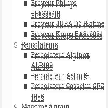
Broyeur Philips
Broyeur Philips
EP5335/10
EP5335/10
Broyeur JURA D6 Platine
Broyeur JURA D6 Platine
Broyeur Krups EA816031
Broyeur Krups EA816031
Percolateurs
Percolateurs
Percolateur Alpinox
Percolateur Alpinox
ALP100
ALP100
Percolateur Astro 5L
Percolateur Astro 5L
Percolateur Casselin CPC
Percolateur Casselin CPC
100S
100S
Machine à grain