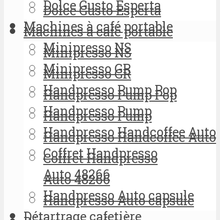
Dolce Gusto Esperta
Dolce Gusto Esperta
Machines à café portable
Machines à café portable
Minipresso NS
Minipresso NS
Minipresso GR
Minipresso GR
Handpresso Pump Pop
Handpresso Pump Pop
Handpresso Pump
Handpresso Pump
Handpresso Handcoffee Auto
Handpresso Handcoffee Auto
Coffret Handpresso
Coffret Handpresso
Auto 48266
Auto 48266
Handpresso Auto capsule
Handpresso Auto capsule
Détartrage cafetière