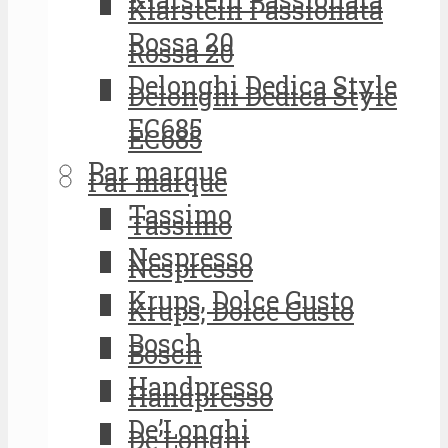
Klarstein Passionata
Rossa 20
Rossa 20
Delonghi Dedica Style
Delonghi Dedica Style
EC685
EC685
Par marque
Par marque
Tassimo
Tassimo
Nespresso
Nespresso
Krups, Dolce Gusto
Krups, Dolce Gusto
Bosch
Bosch
Handpresso
Handpresso
De’Longhi
De’Longhi