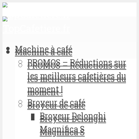
Machine à café
Machine à café
PROMOS – Réductions sur
PROMOS – Réductions sur
les meilleurs cafetières du
les meilleurs cafetières du
moment !
moment !
Broyeur de café
Broyeur de café
Broyeur Delonghi
Broyeur Delonghi
Magnifica S
Magnifica S