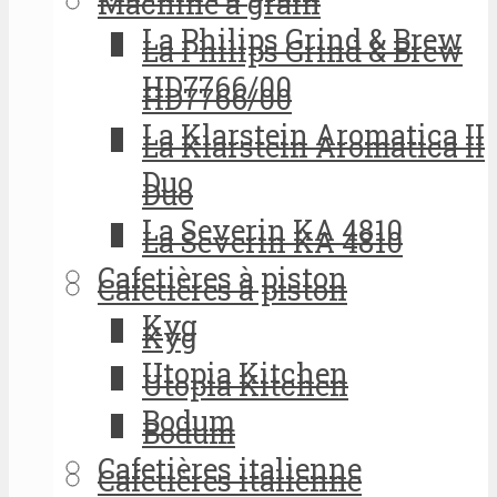
Machine à grain
La Philips Grind & Brew
La Philips Grind & Brew
HD7766/00
HD7766/00
La Klarstein Aromatica II
La Klarstein Aromatica II
Duo
Duo
La Severin KA 4810
La Severin KA 4810
Cafetières à piston
Cafetières à piston
Kyg
Kyg
Utopia Kitchen
Utopia Kitchen
Bodum
Bodum
Cafetières italienne
Cafetières italienne