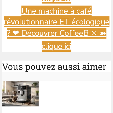
Une machine à café
révolutionnaire ET écologique
? ️❤ Découvrer CoffeeB ✳️ ➽
clique ici
Vous pouvez aussi aimer