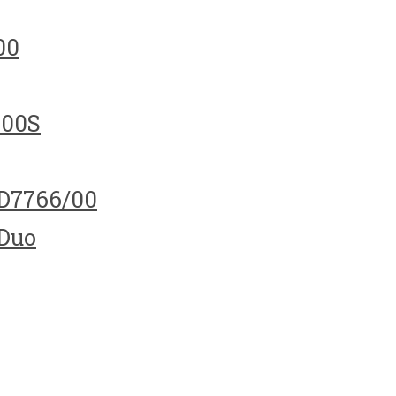
00
100S
HD7766/00
 Duo