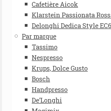
Cafetière Aicok
Klarstein Passionata Ross
Delonghi Dedica Style EC
Par marque
Tassimo
Nespresso
Krups, Dolce Gusto
Bosch
Handpresso
De’Longhi
Magimix