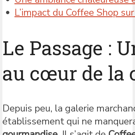
L’impact du Coffee Shop su
Le Passage : U
au cœur de l
Depuis peu, la galerie marchan
établissement qui ne manquera
gourmandise
. Il s’agit de
Coffe