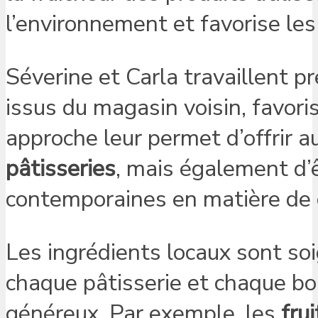
l’environnement et favorise les
Séverine et Carla travaillent p
issus du magasin voisin, favor
approche leur permet d’offrir a
pâtisseries
, mais également d’
contemporaines en matière de
Les ingrédients locaux sont so
chaque pâtisserie et chaque bo
généreux. Par exemple, les
frui