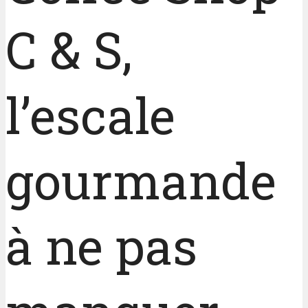
C & S,
l’escale
gourmande
à ne pas