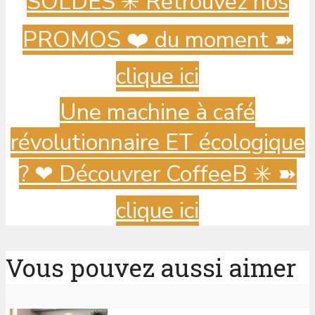
SOLDES ✳️ Retrouvez nos
PROMOS ❤️ du moment ➽
clique ici
Une machine à café
révolutionnaire ET écologique
? ️❤ Découvrer CoffeeB ✳️ ➽
clique ici
Vous pouvez aussi aimer