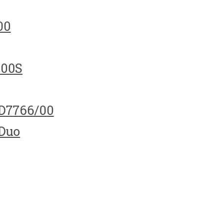
00
100S
HD7766/00
 Duo