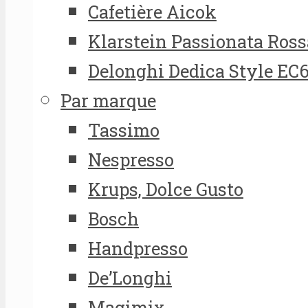
Cafetière Aicok
Klarstein Passionata Ross
Delonghi Dedica Style EC
Par marque
Tassimo
Nespresso
Krups, Dolce Gusto
Bosch
Handpresso
De’Longhi
Magimix