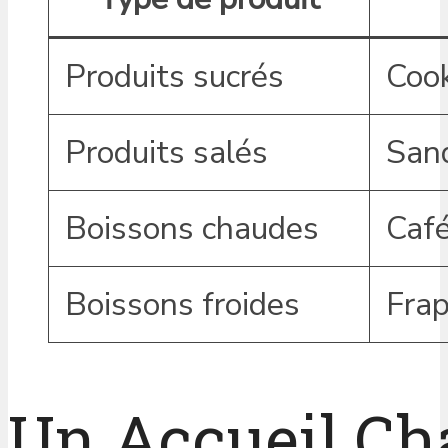
Produits sucrés
Cook
Produits salés
Sand
Boissons chaudes
Café
Boissons froides
Frap
Un Accueil Ch