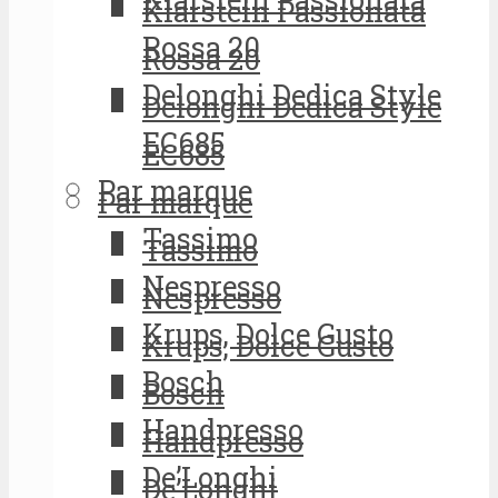
Klarstein Passionata
Rossa 20
Rossa 20
Delonghi Dedica Style
Delonghi Dedica Style
EC685
EC685
Par marque
Par marque
Tassimo
Tassimo
Nespresso
Nespresso
Krups, Dolce Gusto
Krups, Dolce Gusto
Bosch
Bosch
Handpresso
Handpresso
De’Longhi
De’Longhi