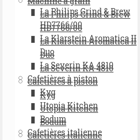
Machine à grain
La Philips Grind & Brew
La Philips Grind & Brew
HD7766/00
HD7766/00
La Klarstein Aromatica II
La Klarstein Aromatica II
Duo
Duo
La Severin KA 4810
La Severin KA 4810
Cafetières à piston
Cafetières à piston
Kyg
Kyg
Utopia Kitchen
Utopia Kitchen
Bodum
Bodum
Cafetières italienne
Cafetières italienne