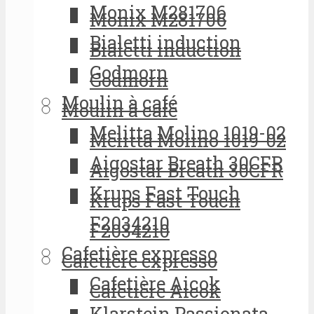
Monix M281706
Monix M281706
Bialetti induction
Bialetti induction
Godmorn
Godmorn
Moulin à café
Moulin à café
Melitta Molino 1019-02
Melitta Molino 1019-02
Aigostar Breath 30CFR
Aigostar Breath 30CFR
Krups Fast Touch
Krups Fast Touch
F2034210
F2034210
Cafetière expresso
Cafetière expresso
Cafetière Aicok
Cafetière Aicok
Klarstein Passionata