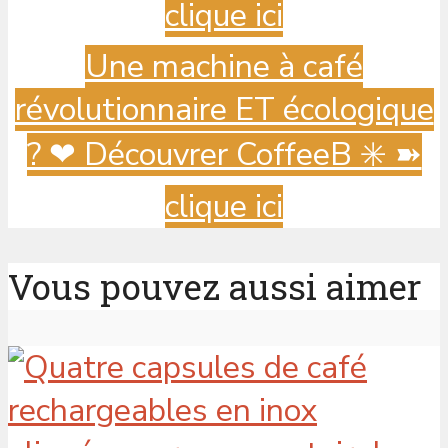
clique ici
Une machine à café
révolutionnaire ET écologique
? ️❤ Découvrer CoffeeB ✳️ ➽
clique ici
Vous pouvez aussi aimer