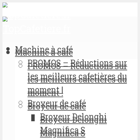
Machine à café
Machine à café
PROMOS – Réductions sur
PROMOS – Réductions sur
les meilleurs cafetières du
les meilleurs cafetières du
moment !
moment !
Broyeur de café
Broyeur de café
Broyeur Delonghi
Broyeur Delonghi
Magnifica S
Magnifica S