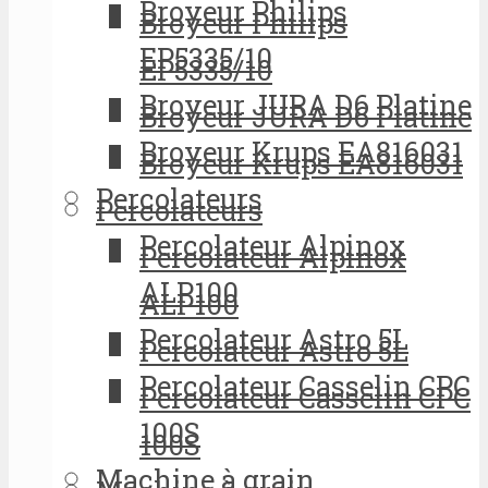
Broyeur Philips
Broyeur Philips
EP5335/10
EP5335/10
Broyeur JURA D6 Platine
Broyeur JURA D6 Platine
Broyeur Krups EA816031
Broyeur Krups EA816031
Percolateurs
Percolateurs
Percolateur Alpinox
Percolateur Alpinox
ALP100
ALP100
Percolateur Astro 5L
Percolateur Astro 5L
Percolateur Casselin CPC
Percolateur Casselin CPC
100S
100S
Machine à grain