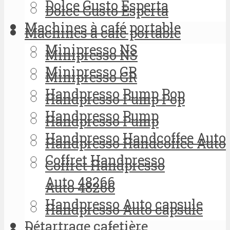
Dolce Gusto Esperta
Dolce Gusto Esperta
Machines à café portable
Machines à café portable
Minipresso NS
Minipresso NS
Minipresso GR
Minipresso GR
Handpresso Pump Pop
Handpresso Pump Pop
Handpresso Pump
Handpresso Pump
Handpresso Handcoffee Auto
Handpresso Handcoffee Auto
Coffret Handpresso
Coffret Handpresso
Auto 48266
Auto 48266
Handpresso Auto capsule
Handpresso Auto capsule
Détartrage cafetière