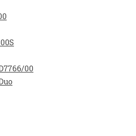
00
100S
HD7766/00
 Duo