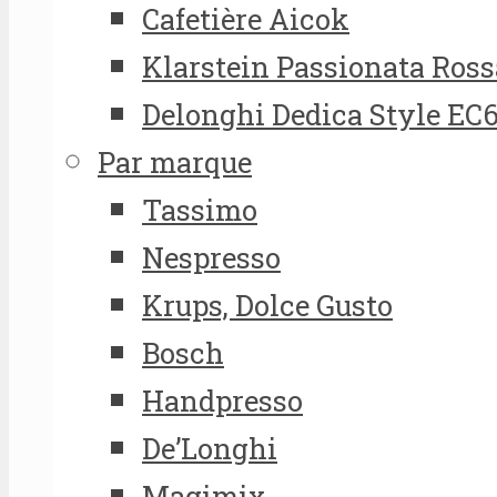
Cafetière Aicok
Klarstein Passionata Ross
Delonghi Dedica Style EC
Par marque
Tassimo
Nespresso
Krups, Dolce Gusto
Bosch
Handpresso
De’Longhi
Magimix