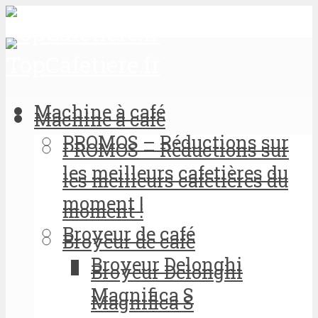
Machine à café
Machine à café
PROMOS – Réductions sur
PROMOS – Réductions sur
les meilleurs cafetières du
les meilleurs cafetières du
moment !
moment !
Broyeur de café
Broyeur de café
Broyeur Delonghi
Broyeur Delonghi
Magnifica S
Magnifica S