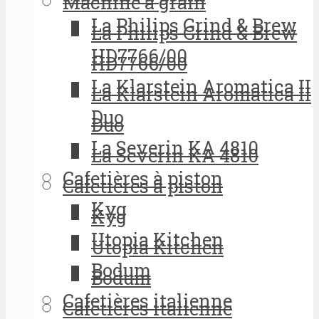
Machine à grain
La Philips Grind & Brew
La Philips Grind & Brew
HD7766/00
HD7766/00
La Klarstein Aromatica II
La Klarstein Aromatica II
Duo
Duo
La Severin KA 4810
La Severin KA 4810
Cafetières à piston
Cafetières à piston
Kyg
Kyg
Utopia Kitchen
Utopia Kitchen
Bodum
Bodum
Cafetières italienne
Cafetières italienne