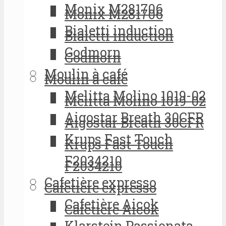
Monix M281706
Monix M281706
Bialetti induction
Bialetti induction
Godmorn
Godmorn
Moulin à café
Moulin à café
Melitta Molino 1019-02
Melitta Molino 1019-02
Aigostar Breath 30CFR
Aigostar Breath 30CFR
Krups Fast Touch
Krups Fast Touch
F2034210
F2034210
Cafetière expresso
Cafetière expresso
Cafetière Aicok
Cafetière Aicok
Klarstein Passionata