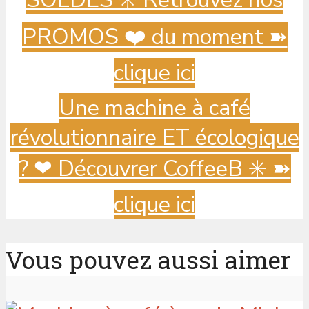
PROMOS ❤️ du moment ➽
clique ici
Une machine à café
révolutionnaire ET écologique
? ️❤ Découvrer CoffeeB ✳️ ➽
clique ici
Vous pouvez aussi aimer