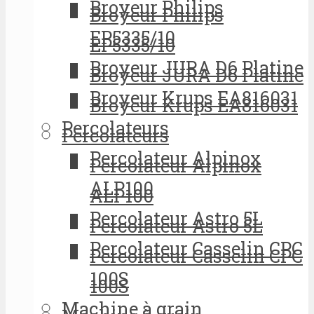
Broyeur Philips
Broyeur Philips
EP5335/10
EP5335/10
Broyeur JURA D6 Platine
Broyeur JURA D6 Platine
Broyeur Krups EA816031
Broyeur Krups EA816031
Percolateurs
Percolateurs
Percolateur Alpinox
Percolateur Alpinox
ALP100
ALP100
Percolateur Astro 5L
Percolateur Astro 5L
Percolateur Casselin CPC
Percolateur Casselin CPC
100S
100S
Machine à grain