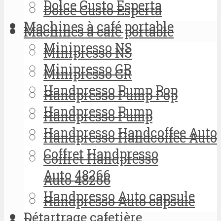
Dolce Gusto Esperta
Dolce Gusto Esperta
Machines à café portable
Machines à café portable
Minipresso NS
Minipresso NS
Minipresso GR
Minipresso GR
Handpresso Pump Pop
Handpresso Pump Pop
Handpresso Pump
Handpresso Pump
Handpresso Handcoffee Auto
Handpresso Handcoffee Auto
Coffret Handpresso
Coffret Handpresso
Auto 48266
Auto 48266
Handpresso Auto capsule
Handpresso Auto capsule
Détartrage cafetière