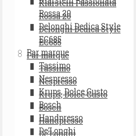
Klarstein Passionata
Rossa 20
Rossa 20
Delonghi Dedica Style
Delonghi Dedica Style
EC685
EC685
Par marque
Par marque
Tassimo
Tassimo
Nespresso
Nespresso
Krups, Dolce Gusto
Krups, Dolce Gusto
Bosch
Bosch
Handpresso
Handpresso
De’Longhi
De’Longhi