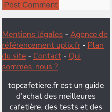
Mentions légales
-
Agence de
référencement uplix.fr
-
Plan
du site
-
Contact
-
Qui
sommes-nous ?
topcafetiere.fr est un guide
d'achat des meilleures
cafetière, des tests et des