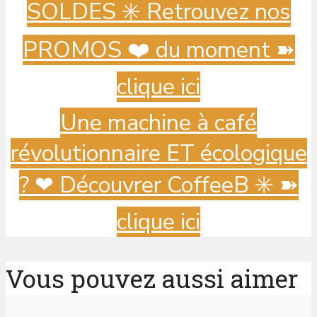
SOLDES ✳️ Retrouvez nos
PROMOS ❤️ du moment ➽
clique ici
Une machine à café
révolutionnaire ET écologique
? ️❤ Découvrer CoffeeB ✳️ ➽
clique ici
Vous pouvez aussi aimer