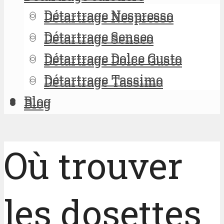
Détartrage Nespresso
Détartrage Nespresso
Détartrage Senseo
Détartrage Senseo
Détartrage Dolce Gusto
Détartrage Dolce Gusto
Détartrage Tassimo
Détartrage Tassimo
Blog
Blog
Où trouver
les dosettes