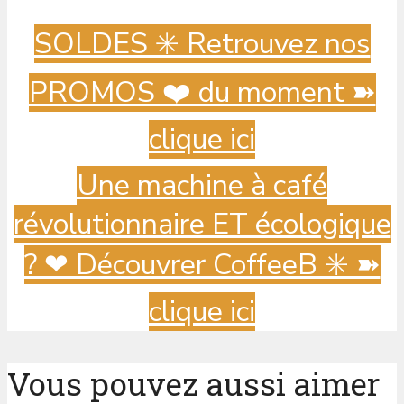
SOLDES ✳️ Retrouvez nos
PROMOS ❤️ du moment ➽
clique ici
Une machine à café
révolutionnaire ET écologique
? ️❤ Découvrer CoffeeB ✳️ ➽
clique ici
Vous pouvez aussi aimer