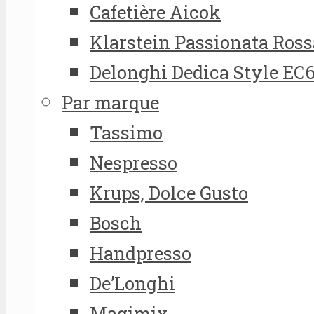
Cafetière Aicok
Klarstein Passionata Ross
Delonghi Dedica Style EC
Par marque
Tassimo
Nespresso
Krups, Dolce Gusto
Bosch
Handpresso
De’Longhi
Magimix