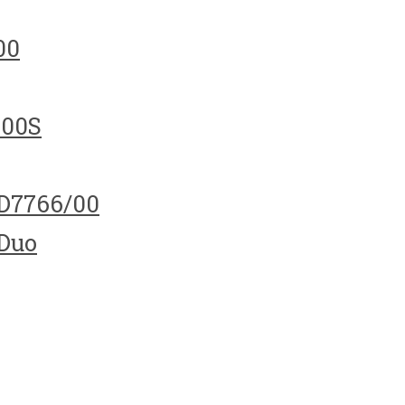
00
100S
HD7766/00
 Duo