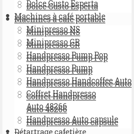
Dolce Gusto Esperta
Dolce Gusto Esperta
Machines à café portable
Machines à café portable
Minipresso NS
Minipresso NS
Minipresso GR
Minipresso GR
Handpresso Pump Pop
Handpresso Pump Pop
Handpresso Pump
Handpresso Pump
Handpresso Handcoffee Auto
Handpresso Handcoffee Auto
Coffret Handpresso
Coffret Handpresso
Auto 48266
Auto 48266
Handpresso Auto capsule
Handpresso Auto capsule
Détartrage cafetière