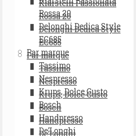
Klarstein Passionata
Rossa 20
Rossa 20
Delonghi Dedica Style
Delonghi Dedica Style
EC685
EC685
Par marque
Par marque
Tassimo
Tassimo
Nespresso
Nespresso
Krups, Dolce Gusto
Krups, Dolce Gusto
Bosch
Bosch
Handpresso
Handpresso
De’Longhi
De’Longhi