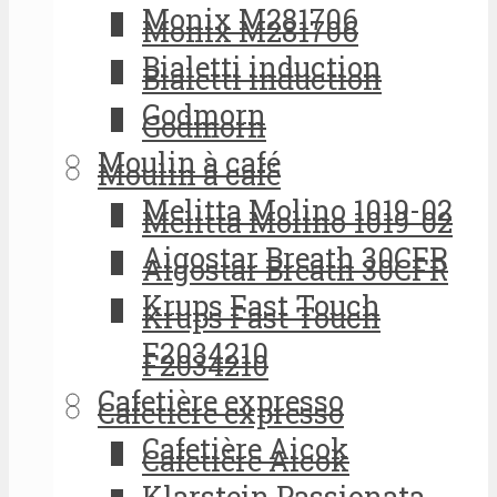
Monix M281706
Monix M281706
Bialetti induction
Bialetti induction
Godmorn
Godmorn
Moulin à café
Moulin à café
Melitta Molino 1019-02
Melitta Molino 1019-02
Aigostar Breath 30CFR
Aigostar Breath 30CFR
Krups Fast Touch
Krups Fast Touch
F2034210
F2034210
Cafetière expresso
Cafetière expresso
Cafetière Aicok
Cafetière Aicok
Klarstein Passionata