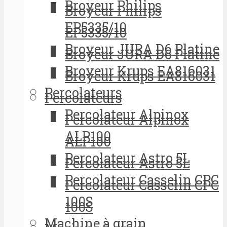
Broyeur Philips
Broyeur Philips
EP5335/10
EP5335/10
Broyeur JURA D6 Platine
Broyeur JURA D6 Platine
Broyeur Krups EA816031
Broyeur Krups EA816031
Percolateurs
Percolateurs
Percolateur Alpinox
Percolateur Alpinox
ALP100
ALP100
Percolateur Astro 5L
Percolateur Astro 5L
Percolateur Casselin CPC
Percolateur Casselin CPC
100S
100S
Machine à grain