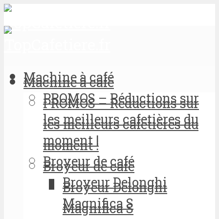
Machine à café
Machine à café
PROMOS – Réductions sur
PROMOS – Réductions sur
les meilleurs cafetières du
les meilleurs cafetières du
moment !
moment !
Broyeur de café
Broyeur de café
Broyeur Delonghi
Broyeur Delonghi
Magnifica S
Magnifica S