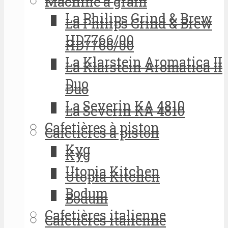
Machine à grain
La Philips Grind & Brew
La Philips Grind & Brew
HD7766/00
HD7766/00
La Klarstein Aromatica II
La Klarstein Aromatica II
Duo
Duo
La Severin KA 4810
La Severin KA 4810
Cafetières à piston
Cafetières à piston
Kyg
Kyg
Utopia Kitchen
Utopia Kitchen
Bodum
Bodum
Cafetières italienne
Cafetières italienne