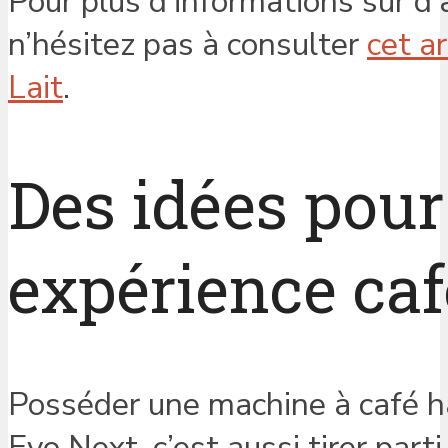
Pour plus d’informations sur d
n’hésitez pas à consulter
cet a
Lait
.
Des idées pou
expérience caf
Posséder une machine à café 
Evo Next, c’est aussi tirer part