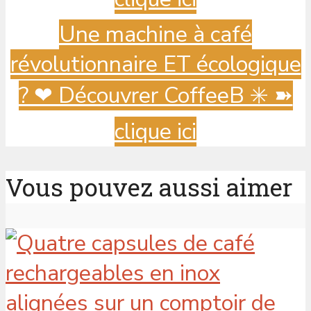
Une machine à café
révolutionnaire ET écologique
? ️❤ Découvrer CoffeeB ✳️ ➽
clique ici
Vous pouvez aussi aimer