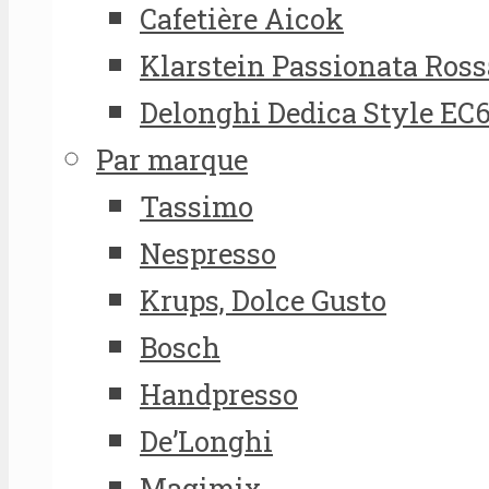
Cafetière Aicok
Klarstein Passionata Ross
Delonghi Dedica Style EC
Par marque
Tassimo
Nespresso
Krups, Dolce Gusto
Bosch
Handpresso
De’Longhi
Magimix