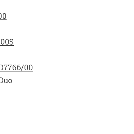
00
100S
HD7766/00
 Duo