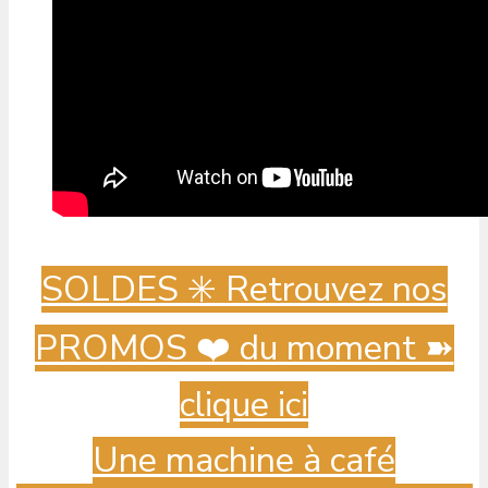
SOLDES ✳️ Retrouvez nos
PROMOS ❤️ du moment ➽
clique ici
Une machine à café