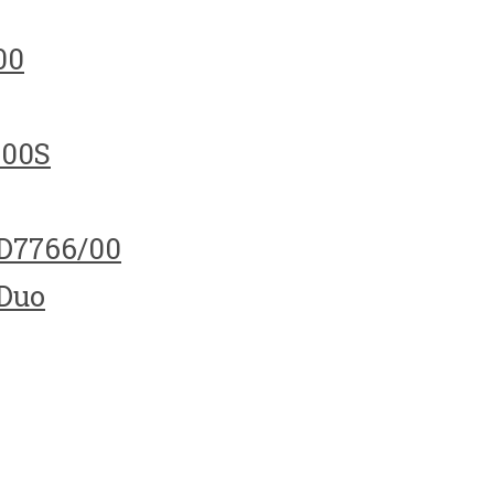
00
100S
HD7766/00
 Duo