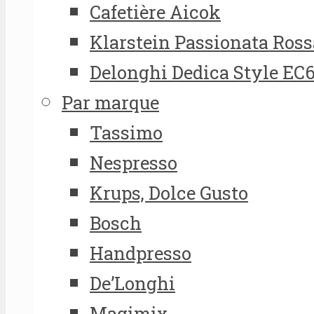
Cafetière Aicok
Klarstein Passionata Ross
Delonghi Dedica Style EC
Par marque
Tassimo
Nespresso
Krups, Dolce Gusto
Bosch
Handpresso
De’Longhi
Magimix