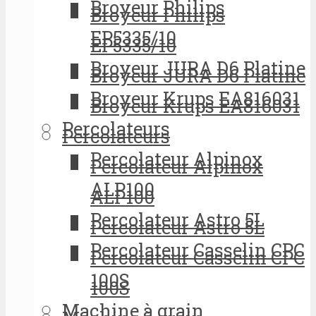
Broyeur Philips
Broyeur Philips
EP5335/10
EP5335/10
Broyeur JURA D6 Platine
Broyeur JURA D6 Platine
Broyeur Krups EA816031
Broyeur Krups EA816031
Percolateurs
Percolateurs
Percolateur Alpinox
Percolateur Alpinox
ALP100
ALP100
Percolateur Astro 5L
Percolateur Astro 5L
Percolateur Casselin CPC
Percolateur Casselin CPC
100S
100S
Machine à grain