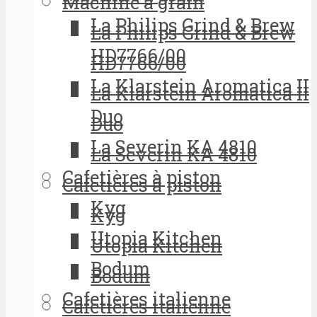
Machine à grain
La Philips Grind & Brew
La Philips Grind & Brew
HD7766/00
HD7766/00
La Klarstein Aromatica II
La Klarstein Aromatica II
Duo
Duo
La Severin KA 4810
La Severin KA 4810
Cafetières à piston
Cafetières à piston
Kyg
Kyg
Utopia Kitchen
Utopia Kitchen
Bodum
Bodum
Cafetières italienne
Cafetières italienne