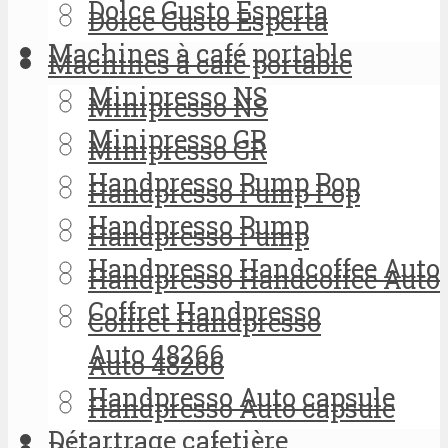
Dolce Gusto Esperta
Dolce Gusto Esperta
Machines à café portable
Machines à café portable
Minipresso NS
Minipresso NS
Minipresso GR
Minipresso GR
Handpresso Pump Pop
Handpresso Pump Pop
Handpresso Pump
Handpresso Pump
Handpresso Handcoffee Auto
Handpresso Handcoffee Auto
Coffret Handpresso
Coffret Handpresso
Auto 48266
Auto 48266
Handpresso Auto capsule
Handpresso Auto capsule
Détartrage cafetière