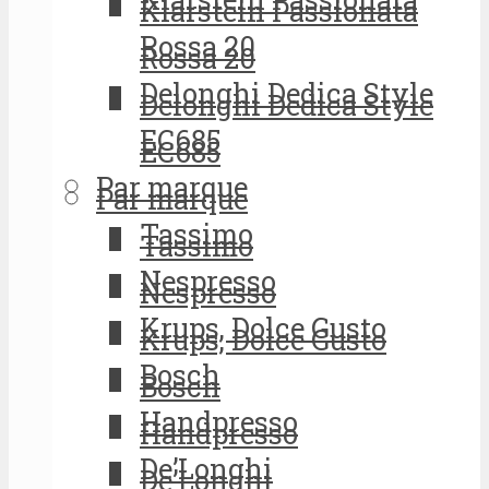
Klarstein Passionata
Rossa 20
Rossa 20
Delonghi Dedica Style
Delonghi Dedica Style
EC685
EC685
Par marque
Par marque
Tassimo
Tassimo
Nespresso
Nespresso
Krups, Dolce Gusto
Krups, Dolce Gusto
Bosch
Bosch
Handpresso
Handpresso
De’Longhi
De’Longhi