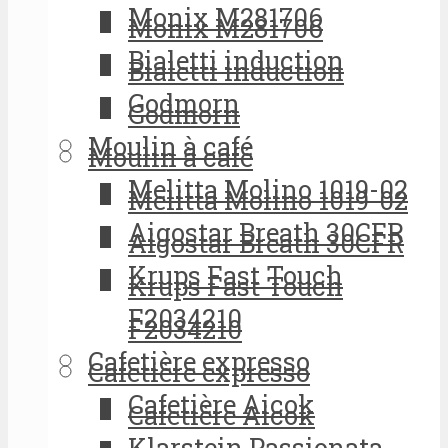
Monix M281706
Monix M281706
Bialetti induction
Bialetti induction
Godmorn
Godmorn
Moulin à café
Moulin à café
Melitta Molino 1019-02
Melitta Molino 1019-02
Aigostar Breath 30CFR
Aigostar Breath 30CFR
Krups Fast Touch
Krups Fast Touch
F2034210
F2034210
Cafetière expresso
Cafetière expresso
Cafetière Aicok
Cafetière Aicok
Klarstein Passionata