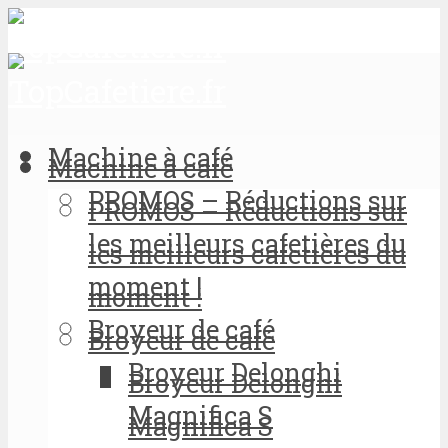
Machine à café
Machine à café
PROMOS – Réductions sur
PROMOS – Réductions sur
les meilleurs cafetières du
les meilleurs cafetières du
moment !
moment !
Broyeur de café
Broyeur de café
Broyeur Delonghi
Broyeur Delonghi
Magnifica S
Magnifica S