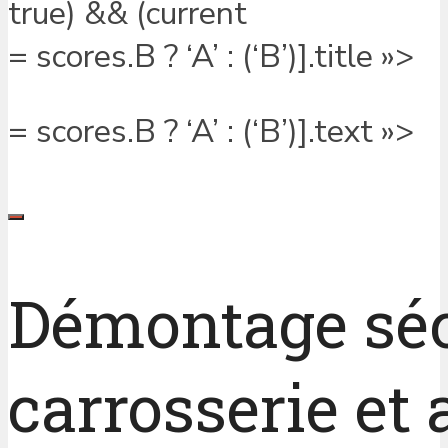
true) && (current
= scores.B ? ‘A’ : (‘B’)].title »>
= scores.B ? ‘A’ : (‘B’)].text »>
Démontage séc
carrosserie et