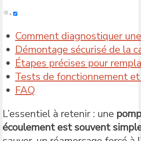
Comment diagnostiquer une 
Démontage sécurisé de la c
Étapes précises pour rempl
Tests de fonctionnement et 
FAQ
L’essentiel à retenir : une
pompe
écoulement est souvent simp
sauver, un réamorçage forcé à 