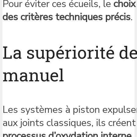
Pour éviter ces écueils, le
choix
des critères techniques précis
.
La supériorité de
manuel
Les systèmes à piston expulsent
aux joints classiques, ils créen
processus d’oxydation interne
.